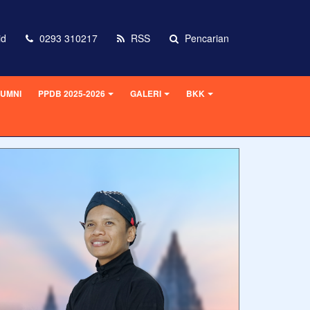
id
0293 310217
RSS
Pencarian
UMNI
PPDB 2025-2026
GALERI
BKK