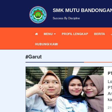
SMK MUTU BANDONGA
Success By Discipline
MENU
PROFIL LENGKAP
BERITA
HUBUNGI KAMI
#Garut
PT
Lo
PT
An
ka
21