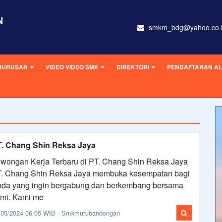
N
smkm_bdg@yahoo.co.
JURUSAN
VIDEO VIDEO SMK
DIREKTORI
PENDAFTARAN AL
. Chang Shin Reksa Jaya
wongan Kerja Terbaru di PT. Chang Shin Reksa Jaya
. Chang Shin Reksa Jaya membuka kesempatan bagi
da yang ingin bergabung dan berkembang bersama
mi. Kami me
/05/2024 06:05 WIB - Smkmutubandongan