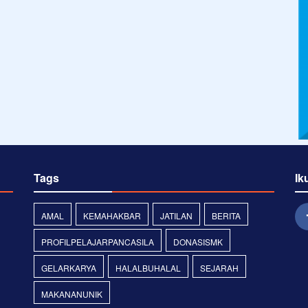
Tags
Ik
AMAL
KEMAHAKBAR
JATILAN
BERITA
PROFILPELAJARPANCASILA
DONASISMK
GELARKARYA
HALALBUHALAL
SEJARAH
MAKANANUNIK