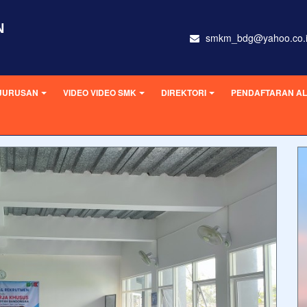
N
smkm_bdg@yahoo.co.
JURUSAN
VIDEO VIDEO SMK
DIREKTORI
PENDAFTARAN AL