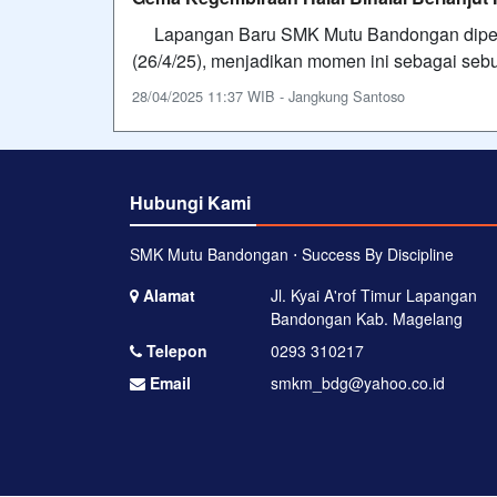
Lapangan Baru SMK Mutu Bandongan dipenuh
(26/4/25), menjadikan momen ini sebagai sebu
28/04/2025 11:37 WIB - Jangkung Santoso
Hubungi Kami
SMK Mutu Bandongan ⋅ Success By Discipline
Alamat
Jl. Kyai A'rof Timur Lapangan
Bandongan Kab. Magelang
Telepon
0293 310217
Email
smkm_bdg@yahoo.co.id