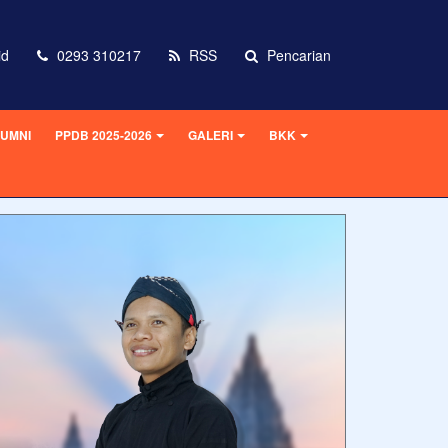
id
0293 310217
RSS
Pencarian
UMNI
PPDB 2025-2026
GALERI
BKK