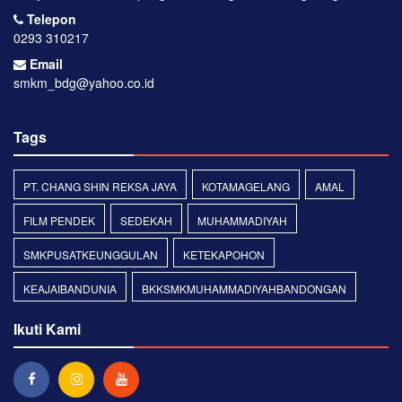
Telepon
0293 310217
Email
smkm_bdg@yahoo.co.id
Tags
PT. CHANG SHIN REKSA JAYA
KOTAMAGELANG
AMAL
FILM PENDEK
SEDEKAH
MUHAMMADIYAH
SMKPUSATKEUNGGULAN
KETEKAPOHON
KEAJAIBANDUNIA
BKKSMKMUHAMMADIYAHBANDONGAN
Ikuti Kami